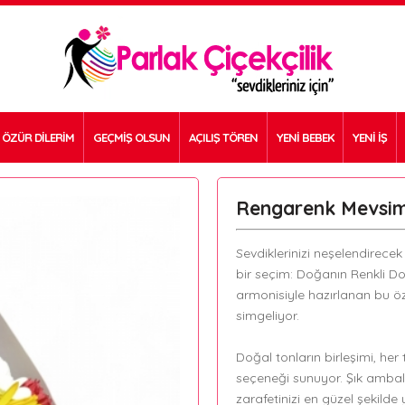
ÖZÜR DİLERİM
GEÇMİŞ OLSUN
AÇILIŞ TÖREN
YENİ BEBEK
YENİ İŞ
Rengarenk Mevsim 
Sevdiklerinizi neşelendirece
bir seçim: Doğanın Renkli Dok
armonisiyle hazırlanan bu öze
simgeliyor.
Doğal tonların birleşimi, he
seçeneği sunuyor. Şık ambala
zarafetinizi en güzel şekilde