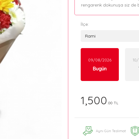
rengarenk dokunuşa siz de bi
İlçe:
09/08/2026
10
Bugün
1,500
.00 TL
Aynı Gün Teslimat