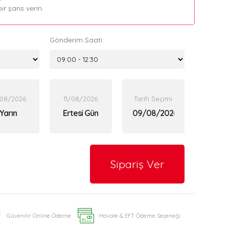
r şans verin.
Gönderim Saati:
/08/2026
11/08/2026
Tarih Seçimi
Yarın
Ertesi Gün
Sipariş Ver
Güvenilir Online Ödeme
Havale & EFT Ödeme Seçeneği