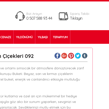
Bizi Arayın
Sipariş Takibi
0 507 588 93 44
Tıklayın
CENAZE
YILDÖNÜMÜ
YILBAŞI
TERARYUM
Çiçekleri 092
k ve ortamı sımsıcak bir atmosfere dönüştürecek zarif
unuşu Buketi. Beyaz, sarı ve kırmızı çiçeklerin
l buket, enerjik ve canlandırıcı etkisiyle mutluluğu
r tür kutlama ve özel an için mükemmel bir hediye
jıyla göz alıcı bir sunum yaparken, sevginizi ve
 yansıtacak. Sevdiklerinizi mutlu etmek için bu