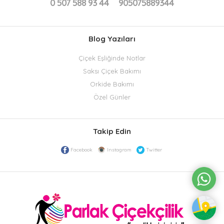
0 507 588 93 44
905075889344
Blog Yazıları
Çiçek Eşliğinde Notlar
Saksı Çiçek Bakımı
Orkide Bakımı
Özel Günler
Takip Edin
Facebook
Instagram
Twitter