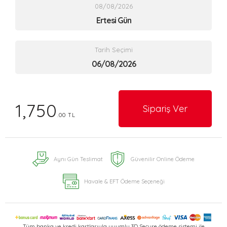
08/08/2026
Ertesi Gün
Tarih Seçimi
1,750
Sipariş Ver
.00 TL
Aynı Gün Teslimat
Güvenilir Online Ödeme
Havale & EFT Ödeme Seçeneği
Tüm banka ve kredi kartlarıyla uyumlu 3D Secure ödeme sistemi ile