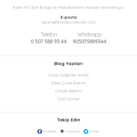
Rami nin Tüm Bölge ve Mahallelerine Hizmet Vermekteyiz.
E-posta
siparis@parlakcicekcilik.com
Telefon
Whatsapp
0 507 588 93 44
905075889344
Blog Yazıları
Çiçek Eşliğinde Notlar
Saksı Çiçek Bakımı
Orkide Bakımı
Özel Günler
Takip Edin
Facebook
Instagram
Twitter